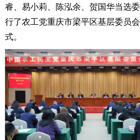
睿、易小莉、陈泓余、贺国华当选委
行了农工党重庆市梁平区基层委员会
式。